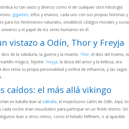
nórdica es tan vasto y diverso como el de cualquier otra mitología
dioses,
gigantes,
elfos y enanos, cada uno con sus propias historias y
es para los fenómenos naturales, estableció códigos morales y socia
universo y el papel de los seres humanos en él.
n vistazo a Odín, Thor y Freyja
 dios de la sabiduría, la guerra y la muerte.
Thor,
el dios del trueno, e
artillo mágico, Mjolnir.
Freyja,
la diosa del amor y la belleza, era
 dios tenía su propia personalidad y esfera de influencia, y las sagas
s.
s caídos: el más allá vikingo
rían en batalla iban al
Valhalla,
el majestuoso salón de Odín. Aquí, lo
y cada noche eran resucitados para participar en un festín eterno. Sin
Algunos iban a otros reinos, como el helado Niflheim, o al apacible