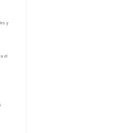
les y
ra el
s