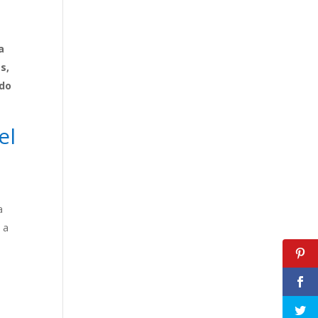
a
s,
udo
el
a
 a