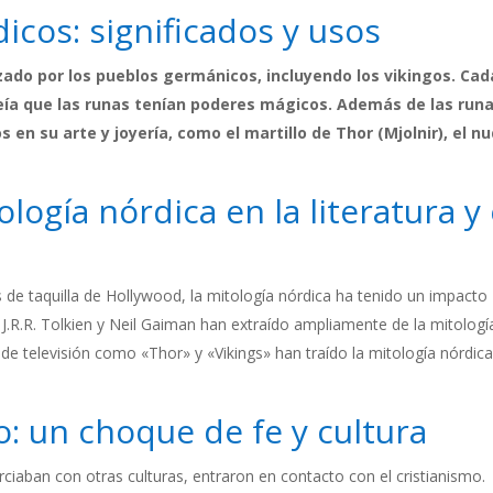
icos: significados y usos
izado por los pueblos germánicos, incluyendo los vikingos. Cad
creía que las runas tenían poderes mágicos. Además de las runa
s en su arte y joyería, como el martillo de Thor (Mjolnir), el n
ología nórdica en la literatura y 
 de taquilla de Hollywood, la mitología nórdica ha tenido un impacto
o J.R.R. Tolkien y Neil Gaiman han extraído ampliamente de la mitologí
 de televisión como «Thor» y «Vikings» han traído la mitología nórdica
o: un choque de fe y cultura
ciaban con otras culturas, entraron en contacto con el cristianismo.