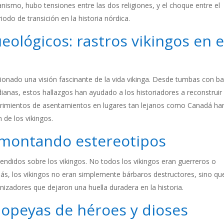
anismo, hubo tensiones entre las dos religiones, y el choque entre el
iodo de transición en la historia nórdica.
ológicos: rastros vikingos en e
onado una visión fascinante de la vida vikinga. Desde tumbas con b
dianas, estos hallazgos han ayudado a los historiadores a reconstruir 
cubrimientos de asentamientos en lugares tan lejanos como Canadá ha
 de los vikingos.
smontando estereotipos
ndidos sobre los vikingos. No todos los vikingos eran guerreros o
ás, los vikingos no eran simplemente bárbaros destructores, sino qu
izadores que dejaron una huella duradera en la historia.
popeyas de héroes y dioses