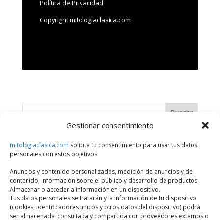
Política de Privacidad
Copyright mitologiaclasica.com
Buscar
Gestionar consentimiento
Últimos artículos
mitologiaclasica.com
solicita tu consentimiento para usar tus datos
personales con estos objetivos:
¿Qué Divinidad, Héroe o Personaje Mitológico eres?
Anuncios y contenido personalizados, medición de anuncios y del
Series sobre dioses y héroes de la mitología griega
contenido, información sobre el público y desarrollo de productos.
Historias de amor entre dioses y mortales en la mitología
Almacenar o acceder a información en un dispositivo.
Tus datos personales se tratarán y la información de tu dispositivo
griega
(cookies, identificadores únicos y otros datos del dispositivo) podrá
Castigos divinos en la mitología griega por desafiar a los
ser almacenada, consultada y compartida con proveedores externos o