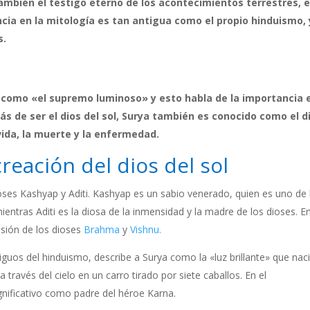
también el testigo eterno de los acontecimientos terrestres, e
ncia en la mitología es tan antigua como el propio hinduismo, 
s.
 como «el supremo luminoso» y esto habla de la importancia e
ás de ser el dios del sol, Surya también es conocido como el d
 vida, la muerte y la enfermedad.
creación del dios del sol
ioses Kashyap y Aditi. Kashyap es un sabio venerado, quien es uno de 
entras Aditi es la diosa de la inmensidad y la madre de los dioses. E
isión de los dioses
Brahma
y
Vishnu.
iguos del hinduismo, describe a Surya como la «luz brillante» que nac
través del cielo en un carro tirado por siete caballos. En el
gnificativo como padre del héroe Karna.