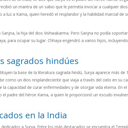
recibió un mantra de un sabio que le permitía invocar a cualquier dios
o a luz a Karna, quien heredó el resplandor y la habilidad marcial de s
 Sanjna, la hija del dios Vishwakarma. Pero Sanjna no podía soportar
ya, para ocupar su lugar. Chhaya engendró a varios hijos, incluyendo
os sagrados hindúes
tituyen la base de la literatura sagrada hindú, Surya aparece más de 
ibe como un dios resplandeciente que viaja a través del cielo en su ca
uye la capacidad de curar enfermedades y de otorgar vida eterna. En el
el padre del héroe Karna, a quien le proporcionó un escudo invulne
cados en la India
s dedicados a Surya. Entre los más destacados se encuentra el Temp