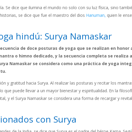
ía. Se dice que ilumina el mundo no solo con su luz física, sino tambi
 historias, se dice que fue el maestro del dios
Hanuman,
quien le ens
 yoga hindú: Surya Namaskar
 secuencia de doce posturas de yoga que se realizan en honor 
antra o himno dedicado, y la secuencia completa se realiza a
 Surya Namaskar se considera como una práctica de yoga integ
itu.
 y gratitud hacia Surya. Al realizar las posturas y recitar los mantra
lo que puede llevar a un mayor bienestar y espiritualidad. En la filosof
ital, y el Surya Namaskar se considera una forma de recargar y revital
cionados con Surya
des de la India, se dice que Surya es el padre del héroe Karna. Segú