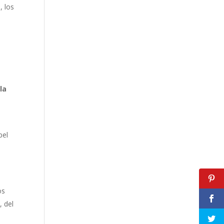
, los
la
pel
os
, del