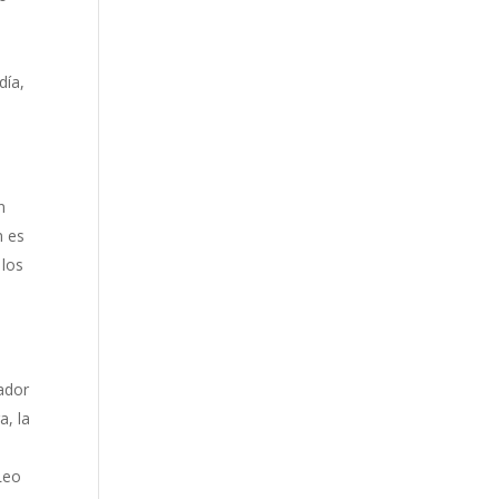
día,
n
n es
 los
sador
a, la
 Leo