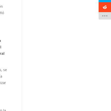
én
eñó
a
l
ral
s, se
ía
izar
n la