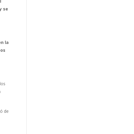
l
y se
n la
ios
los
n
ió de