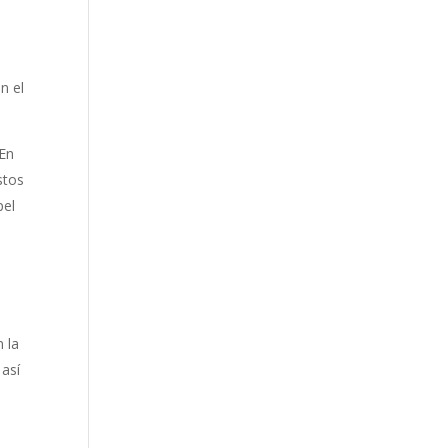
n el
 En
stos
pel
 la
 así