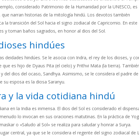
e templo, considerado Patrimonio de la Humanidad por la UNESCO, es
, que narran historias de la mitología hindú. Los devotos también
a la transición del Sol hacia el signo zodiacal de Capricornio. En este 
es y toman baños sagrados, en honor al dios del Sol.
 dioses hindúes
as deidades hindúes. Se le asocia con Indra, el rey de los dioses, y co
 que es hijo de Dyaus Pita (el cielo) y Prithvi Mata (la tierra). Tambié
y del dios del ocaso, Sandhya. Asimismo, se le considera el padre de
ue su esposa es la diosa Saranyu.
ra y la vida cotidiana hindú
idiana en la India es inmensa. El dios del Sol es considerado el dispen
 menudo lo invocan en sus oraciones matutinas. En la práctica de Yog
skar o «Saludo al Sol» se realiza para saludar y honrar a Surya.
ugar central, ya que se le considera el regente del signo zodiacal de