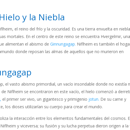
Hielo y la Niebla
heim, el reino del frío y la oscuridad. Es una tierra envuelta en niebl
uas mortales. En el centro de este reino se encuentra Hvergelmir, un
 que alimentan el abismo de
Ginnungagap.
Niflheim es también el hoga
nframundo donde reposan las almas de aquellos que no murieron en
ungagap
p, el vasto abismo primordial, un vacío insondable donde no existía 
o de Niflheim se encontraron en este vacío, el hielo comenzó a derreti
,
el primer ser vivo, un gigantesco y primigenio
jotun.
De su carne y
, los dioses utilizarían su cuerpo para crear el mundo.
liza la interacción entre los elementos fundamentales del cosmos. E
 Niflheim y viceversa; su fusión y su lucha perpetua dieron origen a la