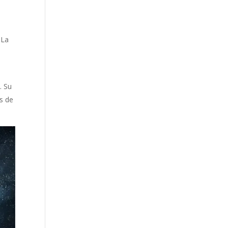
 La
e
. Su
és de