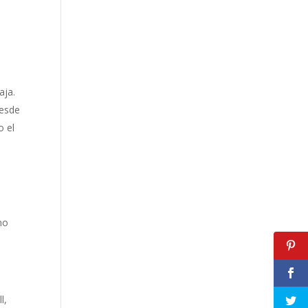
aja.
desde
o el
no
l,