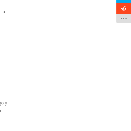
 la
go y
r