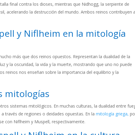
talla final contra los dioses, mientras que Nidhogg, la serpiente de
asil, acelerando la destrucción del mundo. Ambos reinos contribuyen a
ell y Niflheim en la mitología
 mucho más que dos reinos opuestos. Representan la dualidad de la
 la luz y la oscuridad, la vida y la muerte, mostrando que uno no puede
tos reinos nos enseñan sobre la importancia del equilibrio y la
s mitologías
otros sistemas mitológicos. En muchas culturas, la dualidad entre fue
za a través de regiones o deidades opuestas. En la
mitología griega,
po
se con Niflheim y Muspell, respectivamente.