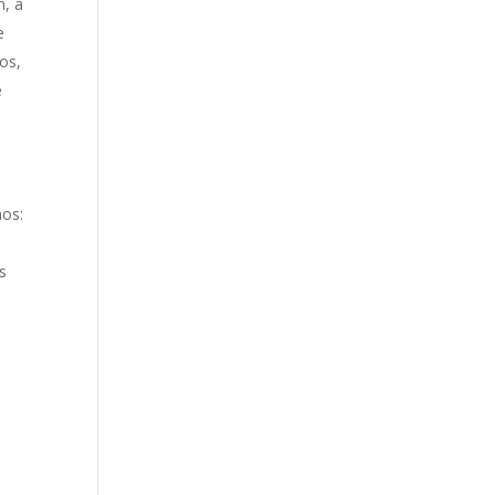
m, a
e
os,
e
nos:
as