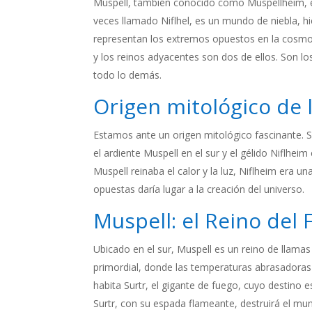
Muspell, también conocido como Muspellheim, es
veces llamado Niflhel, es un mundo de niebla, h
representan los extremos opuestos en la cosmol
y los reinos adyacentes son dos de ellos. Son los
todo lo demás.
Origen mitológico de 
Estamos ante un origen mitológico fascinante. Se
el ardiente Muspell en el sur y el gélido Niflhe
Muspell reinaba el calor y la luz, Niflheim era un
opuestas daría lugar a la creación del universo.
Muspell: el Reino del
Ubicado en el sur, Muspell es un reino de llamas
primordial, donde las temperaturas abrasadoras y
habita Surtr, el gigante de fuego, cuyo destino 
Surtr, con su espada flameante, destruirá el mu