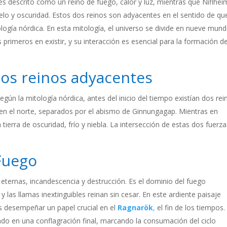
 descrito como un reino de fuego, calor y luz, mientras que Niflhei
ielo y oscuridad. Estos dos reinos son adyacentes en el sentido de qu
ogía nórdica. En esta mitología, el universo se divide en nueve mund
 primeros en existir, y su interacción es esencial para la formación d
los reinos adyacentes
gún la mitología nórdica, antes del inicio del tiempo existían dos rei
im en el norte, separados por el abismo de Ginnungagap. Mientras en
a tierra de oscuridad, frío y niebla. La intersección de estas dos fuerz
 Fuego
 eternas, incandescencia y destrucción. Es el dominio del fuego
 las llamas inextinguibles reinan sin cesar. En este ardiente paisaje
es desempeñar un papel crucial en el
Ragnarök
,
el fin de los tiempos.
ndo en una conflagración final, marcando la consumación del ciclo