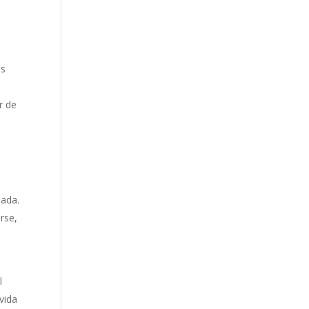
as
a
r de
nada.
rse,
l
 vida