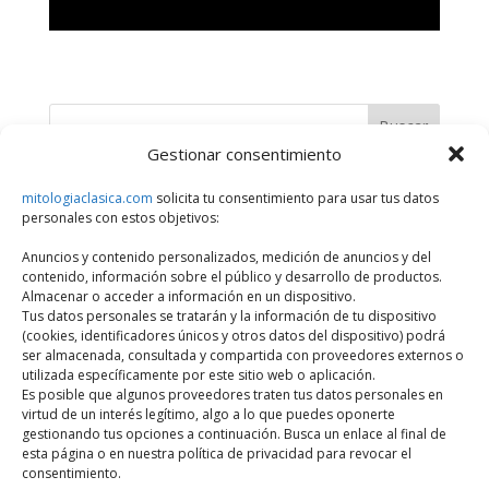
Buscar
Gestionar consentimiento
Últimos artículos
mitologiaclasica.com
solicita tu consentimiento para usar tus datos
personales con estos objetivos:
¿Qué Divinidad, Héroe o Personaje Mitológico eres?
Anuncios y contenido personalizados, medición de anuncios y del
Series sobre dioses y héroes de la mitología griega
contenido, información sobre el público y desarrollo de productos.
Historias de amor entre dioses y mortales en la mitología
Almacenar o acceder a información en un dispositivo.
Tus datos personales se tratarán y la información de tu dispositivo
griega
(cookies, identificadores únicos y otros datos del dispositivo) podrá
Castigos divinos en la mitología griega por desafiar a los
ser almacenada, consultada y compartida con proveedores externos o
utilizada específicamente por este sitio web o aplicación.
dioses
Es posible que algunos proveedores traten tus datos personales en
Monte Kailash: la montaña más sagrada de Asia
virtud de un interés legítimo, algo a lo que puedes oponerte
gestionando tus opciones a continuación. Busca un enlace al final de
esta página o en nuestra política de privacidad para revocar el
consentimiento.