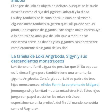
ambos?
El origen de Loki es objeto de debate. Aunque se le suele
describir como el hijo del gigante Farbauti y la diosa
Laufey, también se le considera un dios en sí mismo.
Algunos mitos también sugieren que Loki puede ser un
jotun, una especie de gigante. Este origen mixto contribuye
a la naturaleza ambigua de Loki, que a menudo se
encuentra entre los dioses y los gigantes, sin pertenecer
completamente a ninguno de los dos.
La familia de Loki: Angrboda, Sigyn y sus
descendientes monstruosos
Loki tiene una familia igual de peculiar que él. Su esposa
es la diosa Sigyn, pero también tiene una amante, la
giganta Angrboda. Con Angrboda, Loki es padre de tres
hijos monstruosos:
el lobo Fenrir,
la serpiente de Midgard,
Jormungandr, y la mitad muerta, mitad viva, Hel. Estos hijos
juegan un papel crucial en los mitos nórdicos,
especialmente en la profecía del fin del mundo, conocida
como el Ragnarok.