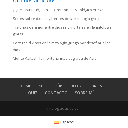
Últimos artículos
¿Qué Divinidad, Héroe o Personaje Mitológico eres?
Series sobre dioses y héroes de la mitología griega
Historias de amor entre dioses y mortales en la mitología
griega
Castigos divinos en la mitología griega por desafiar a los
dioses
Monte Kailash: la montaña más sagrada de Asia
HOME
MITOLOGÍAS
BLOG
LIBROS
QUIZ
CONTACTO
SOBRE MÍ
mitologiaclasica.com
Español