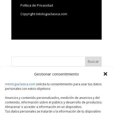
Política de Privacidad
Copyright mitologiaclasica.com
Buscar
Gestionar consentimiento
Últimos artículos
mitologiaclasica.com
solicita tu consentimiento para usar tus datos
¿Qué Divinidad, Héroe o Personaje Mitológico eres?
personales con estos objetivos:
Series sobre dioses y héroes de la mitología griega
Anuncios y contenido personalizados, medición de anuncios y del
Historias de amor entre dioses y mortales en la mitología
contenido, información sobre el público y desarrollo de productos.
griega
Almacenar o acceder a información en un dispositivo.
Tus datos personales se tratarán y la información de tu dispositivo