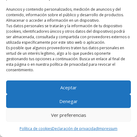
¿Qué Divinidad, Héroe o Personaje Mitológico eres?
Anuncios y contenido personalizados, medición de anuncios y del
Series sobre dioses y héroes de la mitología griega
contenido, información sobre el público y desarrollo de productos.
Almacenar o acceder a información en un dispositivo.
Historias de amor entre dioses y mortales en la mitología
Tus datos personales se tratarán y la información de tu dispositivo
griega
(cookies, identificadores únicos y otros datos del dispositivo) podrá
ser almacenada, consultada y compartida con proveedores externos o
Castigos divinos en la mitología griega por desafiar a los
utilizada específicamente por este sitio web o aplicación.
dioses
Es posible que algunos proveedores traten tus datos personales en
virtud de un interés legítimo, algo a lo que puedes oponerte
Monte Kailash: la montaña más sagrada de Asia
gestionando tus opciones a continuación. Busca un enlace al final de
esta página o en nuestra política de privacidad para revocar el
consentimiento.
HOME
MITOLOGÍAS
BLOG
LIBROS
Aceptar
QUIZ
CONTACTO
SOBRE MÍ
Denegar
mitologiaclasica.com
Ver preferencias
Español
Política de cookies
Declaración de privacidad
Impressum