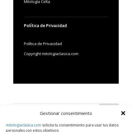
Mitología Celta
Política de Privacidad
Política de Privacidad
Copyright mitologiaclasica.com
Buscar
Gestionar consentimiento
mitologiaclasica.com
solicita tu consentimiento para usar tus datos
Últimos artículos
personales con estos objetivos: