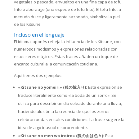
vegetales o pescado, envueltos en una fina capa de tofu
frito o aburaage (una especie de tofu frito). El tofu frito, a
menudo dulce y ligeramente sazonado, simboliza la piel
de los Kitsune.
Incluso en el lenguaje
El idioma japonés refleja la influencia de los Kitsune, con
numerosos modismos y expresiones relacionadas con
estos seres mágicos. Estas frases añaden un toque de
encanto cultural a la comunicación cotidiana.
Aquí tienes dos ejemplos:
«Kitsune no yomeiri» (狐の嫁入り):
Esta expresión se
traduce literalmente como «la boda de un zorro». Se
utiliza para describir un día soleado durante una lluvia,
haciendo alusión a la creencia de que los zorros
celebran bodas en tales condiciones. La frase sugiere la
idea de algo inusual o sorprendente.
«Kitsune no men wa iroiro» (狐の面は色々):
Esta