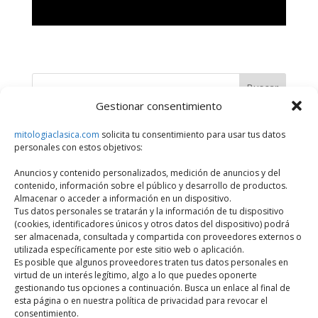
Buscar
Gestionar consentimiento
Últimos artículos
mitologiaclasica.com
solicita tu consentimiento para usar tus datos
personales con estos objetivos:
¿Qué Divinidad, Héroe o Personaje Mitológico eres?
Anuncios y contenido personalizados, medición de anuncios y del
Series sobre dioses y héroes de la mitología griega
contenido, información sobre el público y desarrollo de productos.
Historias de amor entre dioses y mortales en la mitología
Almacenar o acceder a información en un dispositivo.
Tus datos personales se tratarán y la información de tu dispositivo
griega
(cookies, identificadores únicos y otros datos del dispositivo) podrá
Castigos divinos en la mitología griega por desafiar a los
ser almacenada, consultada y compartida con proveedores externos o
utilizada específicamente por este sitio web o aplicación.
dioses
Es posible que algunos proveedores traten tus datos personales en
Monte Kailash: la montaña más sagrada de Asia
virtud de un interés legítimo, algo a lo que puedes oponerte
gestionando tus opciones a continuación. Busca un enlace al final de
esta página o en nuestra política de privacidad para revocar el
consentimiento.