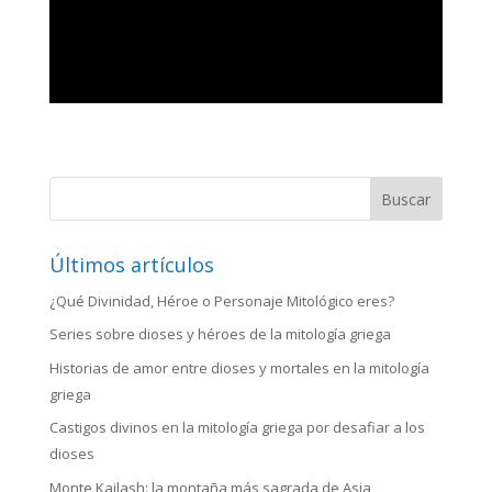
Buscar
Últimos artículos
¿Qué Divinidad, Héroe o Personaje Mitológico eres?
Series sobre dioses y héroes de la mitología griega
Historias de amor entre dioses y mortales en la mitología
griega
Castigos divinos en la mitología griega por desafiar a los
dioses
Monte Kailash: la montaña más sagrada de Asia