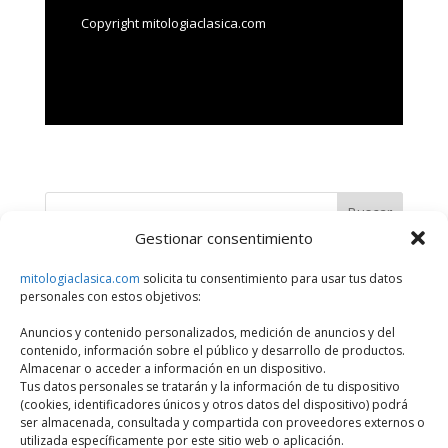
Copyright mitologiaclasica.com
Buscar
Gestionar consentimiento
Últimos artículos
mitologiaclasica.com
solicita tu consentimiento para usar tus datos
personales con estos objetivos:
¿Qué Divinidad, Héroe o Personaje Mitológico eres?
Anuncios y contenido personalizados, medición de anuncios y del
Series sobre dioses y héroes de la mitología griega
contenido, información sobre el público y desarrollo de productos.
Historias de amor entre dioses y mortales en la mitología
Almacenar o acceder a información en un dispositivo.
Tus datos personales se tratarán y la información de tu dispositivo
griega
(cookies, identificadores únicos y otros datos del dispositivo) podrá
Castigos divinos en la mitología griega por desafiar a los
ser almacenada, consultada y compartida con proveedores externos o
utilizada específicamente por este sitio web o aplicación.
dioses