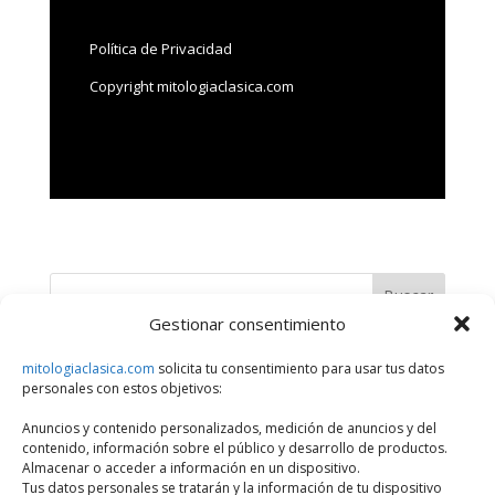
Política de Privacidad
Copyright mitologiaclasica.com
Buscar
Gestionar consentimiento
Últimos artículos
mitologiaclasica.com
solicita tu consentimiento para usar tus datos
personales con estos objetivos:
¿Qué Divinidad, Héroe o Personaje Mitológico eres?
Anuncios y contenido personalizados, medición de anuncios y del
Series sobre dioses y héroes de la mitología griega
contenido, información sobre el público y desarrollo de productos.
Historias de amor entre dioses y mortales en la mitología
Almacenar o acceder a información en un dispositivo.
Tus datos personales se tratarán y la información de tu dispositivo
griega